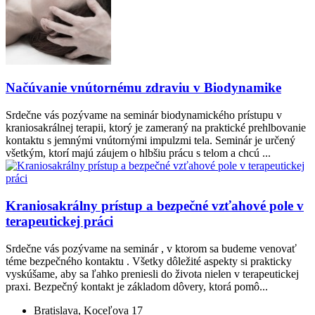
Načúvanie vnútornému zdraviu v Biodynamike
Srdečne vás pozývame na seminár biodynamického prístupu v
kraniosakrálnej terapii, ktorý je zameraný na praktické prehlbovanie
kontaktu s jemnými vnútornými impulzmi tela. Seminár je určený
všetkým, ktorí majú záujem o hlbšiu prácu s telom a chcú ...
Kraniosakrálny prístup a bezpečné vzťahové pole v
terapeutickej práci
Srdečne vás pozývame na seminár , v ktorom sa budeme venovať
téme bezpečného kontaktu . Všetky dôležité aspekty si prakticky
vyskúšame, aby sa ľahko preniesli do života nielen v terapeutickej
praxi. Bezpečný kontakt je základom dôvery, ktorá pomô...
Bratislava, Koceľova 17