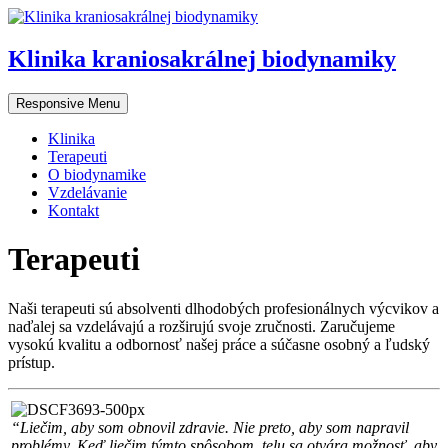
Klinika kraniosakrálnej biodynamiky
Responsive Menu
Klinika
Terapeuti
O biodynamike
Vzdelávanie
Kontakt
Terapeuti
Naši terapeuti sú absolventi dlhodobých profesionálnych výcvikov a
naďalej sa vzdelávajú a rozširujú svoje zručnosti. Zaručujeme
vysokú kvalitu a odbornosť našej práce a súčasne osobný a ľudský
prístup.
“Liečim, aby som obnovil zdravie. Nie preto, aby som napravil
problémy. Keď liečim týmto spôsobom, telu sa otvára možnosť, aby