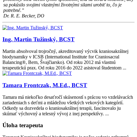
sa pokúsilo svojimi vlastnými životnými silami urobiť to, čo je
potrebné.”
Dr. R. E. Becker, DO
Ing. Martin Tužinský, BCST
Martin absolvoval trojročný, akreditovaný výcvik kraniosakrálnej
biodynamiky v ICSB (International Institute for Craniosacral
Balancing®, Bern, Švajčiarsko). Od roku 2012 má vlastnú
terapeutickú prax. Od roku 2016 do 2022 asistoval študentom ...
Tamara Frontczak, M.Ed., BCST
Tamara má niekoľko desaťročí skúseností s prácou vo vzdelávacích
zariadeniach s deťmi a mládežou všetkých vekových kategórií.
Odkedy sa dozvedela o kraniosakrálnej terapii, fascinovalo ju
skúmať výchovný a telesný vývoj z inej perspektívy. ...
Úloha terapeuta